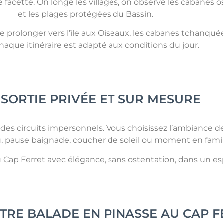
e facette. On longe les villages, on observe les cabanes os
et les plages protégées du Bassin.
se prolonger vers l’île aux Oiseaux, les cabanes tchanqué
Chaque itinéraire est adapté aux conditions du jour.
 SORTIE PRIVÉE ET SUR MESURE
in des circuits impersonnels. Vous choisissez l’ambiance d
eau, pause baignade, coucher de soleil ou moment en famil
 Cap Ferret avec élégance, sans ostentation, dans un espr
TRE BALADE EN PINASSE AU CAP F