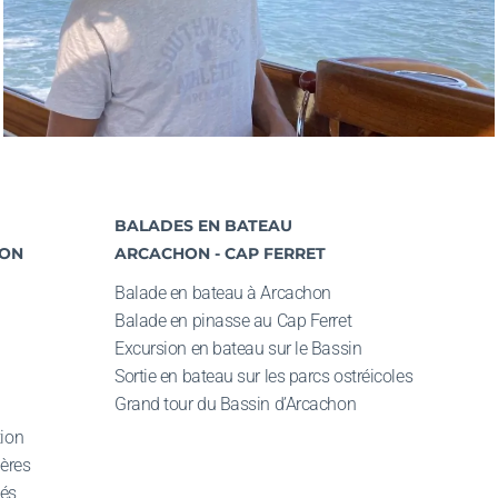
BALADES EN BATEAU
HON
ARCACHON - CAP FERRET
Balade en bateau à Arcachon
Balade en pinasse au
Cap Ferret
Excursion en bateau sur le Bassin
Sortie en bateau
sur les parcs ostréicoles
Grand tour du Bassin d’Arcachon
ion
ières
tés