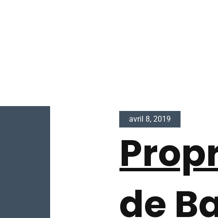
avril 8, 2019
Propr
de B