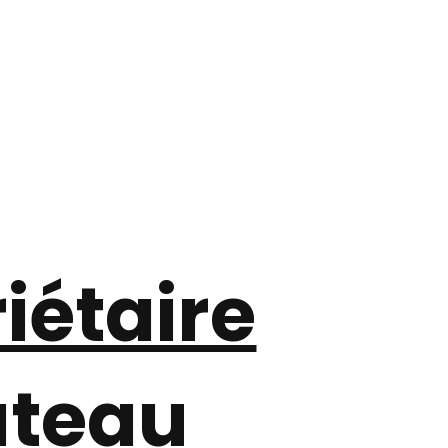
iétaire
ateau