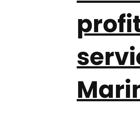
profi
servi
Marin