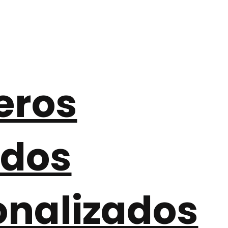
eros
ados
onalizados