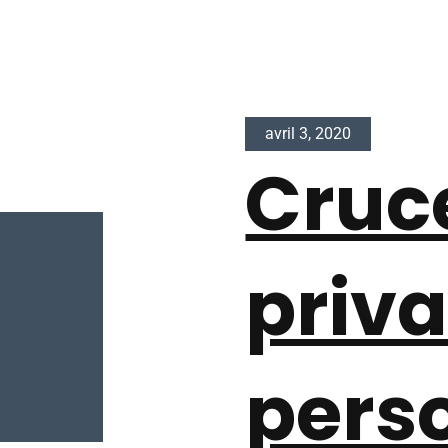
avril 3, 2020
Cruc
priv
pers