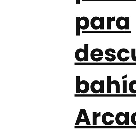
para
descu
bahí
Arca