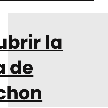
brir la
a de
chon