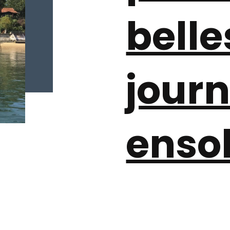
belle
jour
ensol