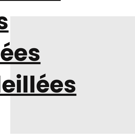
s
nées
eillées