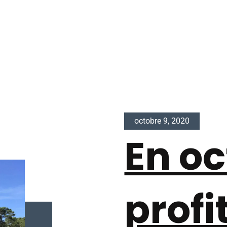
octobre 9, 2020
En oc
profi