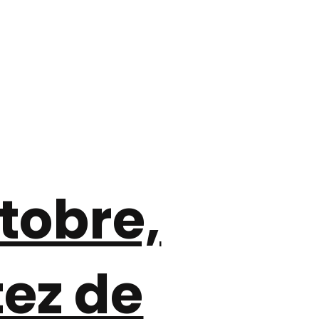
tobre,
tez de