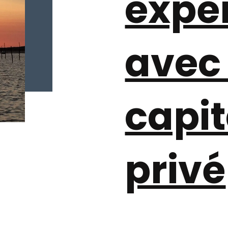
expé
avec
capi
privé