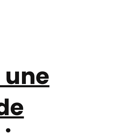
z une
de