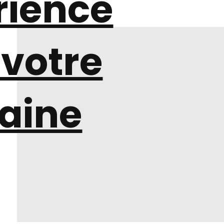
rience
 votre
taine