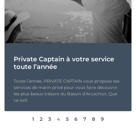
Private Captain à votre service
toute l’année
Toute l’année, PRIVATE CAPTAIN vous propose ses
services de marin privé pour vous faire découvrir
les plus beaux trésors du Bassin d’Arcachon. Que
ce soit
1
2
3
4
5
6
7
8
9